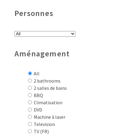
Personnes
Aménagement
All
2 bathrooms
2 salles de bains
BBQ
Climatisation
DVD
Machine à laver
Television
TV (FR)