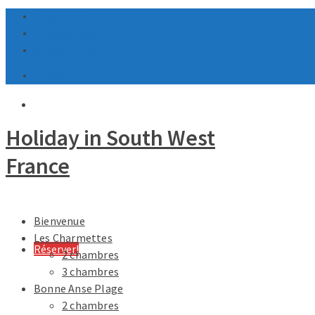
Envoyer un mail
Trouver un Mobil Home
Tél. 06 58 42 73 43
English
Holiday in South West
France
Bienvenue
Les Charmettes
Réserver!
2 chambres
3 chambres
Bonne Anse Plage
2 chambres